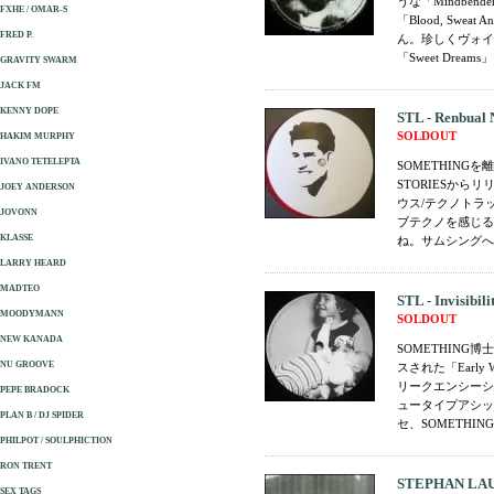
うな「Mindbe
FXHE / OMAR-S
「Blood, Swe
FRED P.
ん。珍しくヴォイ
「Sweet Dre
GRAVITY SWARM
JACK FM
KENNY DOPE
STL - Renbual 
SOLDOUT
HAKIM MURPHY
IVANO TETELEPTA
SOMETHING
STORIESからリリ
JOEY ANDERSON
ウス/テクノトラ
JOVONN
ブテクノを感じるト
KLASSE
ね。サムシングへの敬
LARRY HEARD
MADTEO
STL - Invisibil
MOODYMANN
SOLDOUT
NEW KANADA
SOMETHING
NU GROOVE
スされた「Early
リークエンシーシ
PEPE BRADOCK
ュータイプアシッド
PLAN B / DJ SPIDER
セ、SOMETHING
PHILPOT / SOULPHICTION
RON TRENT
STEPHAN LAUB
SEX TAGS