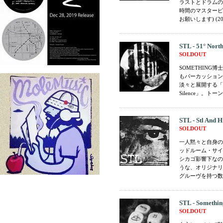
ラストとドラムの
時間のマスターピ
お願いします) (20
STL - 51° Nort
SOLDOUT
SOMETHING博
もパーカッション
淡々と展開する「P
Silence」。トー
STL - Stl And H
SOLDOUT
一人黙々と自身の
ッドルーム・サイ
シカゴ影響下なの
うな、オリジナリ
グルーヴを持つ数
STL - Somethin
SOLDOUT