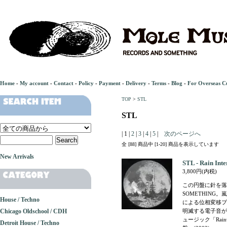
Home
-
My account
-
Contact
-
Policy
-
Payment
-
Delivery
-
Terms
-
Blog
-
For Overseas C
TOP
>
STL
STL
| 1 |
2
|
3
|
4
|
5
|
次のページへ
全 [88] 商品中 [1-20] 商品を表示しています
New Arrivals
STL - Rain Inte
3,800円(内税)
この円盤に針を落とし
SOMETHIN
House / Techno
による位相変移プ
Chicago Oldschool / CDH
明滅する電子音が
ュージック「Rai
Detroit House / Techno