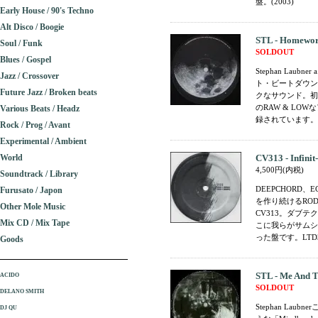
盤。(2003)
Early House / 90's Techno
Alt Disco / Boogie
STL - Homewo
Soul / Funk
SOLDOUT
Blues / Gospel
Stephan Lau
Jazz / Crossover
ト・ビートダウン
Future Jazz / Broken beats
クなサウンド。初
のRAW & LO
Various Beats / Headz
録されています。(2
Rock / Prog / Avant
Experimental / Ambient
World
CV313 - Infinit
4,500円(内税)
Soundtrack / Library
DEEPCHORD
Furusato / Japon
を作り続けるROD 
Other Mole Music
CV313。ダブ
Mix CD / Mix Tape
こに我らがサムシ
った盤です。LTD3
Goods
STL - Me And 
ACIDO
SOLDOUT
DELANO SMITH
Stephan La
DJ QU