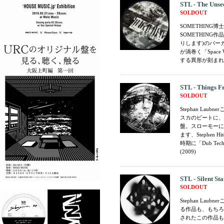
STL - The Unse
SOLDOUT
SOMETHING博
SOMETHING
りします)のパー
が渦巻く「Space 
する異形が刻まれた12
STL - Things 
SOLDOUT
Stephan La
スカのビートに、狂
盤。スローモーに宇
ます、Stephen
時期に「Dub Te
(2009)
STL - Silent Sta
SOLDOUT
Stephan Lau
る作品も、もちろ
されたこの作品も