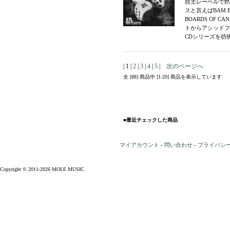
自主レーベルで黙
スと言えばBAM
BOARDS OF
トからアシッドフ
CDシリーズを彷彿
| 1 |
2
|
3
|
4
|
5
|
次のページへ
全 [88] 商品中 [1-20] 商品を表示しています
■最近チェックした商品
マイアカウント
-
問い合わせ
-
プライバシ
Copyright © 2011-2026 MOLE MUSIC