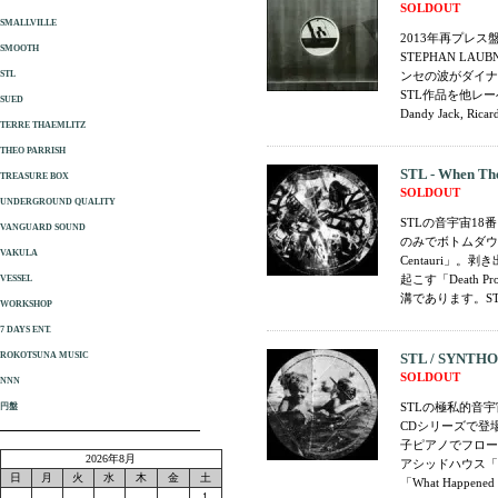
SOLDOUT
SMALLVILLE
2013年再プレス盤
SMOOTH
STEPHAN LA
STL
ンセの波がダイナ
STL作品を他レ
SUED
Dandy Jack, Ri
TERRE THAEMLITZ
THEO PARRISH
STL - When Th
TREASURE BOX
SOLDOUT
UNDERGROUND QUALITY
STLの音宇宙18番
VANGUARD SOUND
のみでボトムダウンす
VAKULA
Centauri
起こす「Death
VESSEL
溝であります。ST
WORKSHOP
7 DAYS ENT.
ROKOTSUNA MUSIC
STL / SYNTHO
SOLDOUT
NNN
STLの極私的音宇宙
円盤
CDシリーズで登
子ピアノでフロート
2026年8月
アシッドハウス「Sn
日
月
火
水
木
金
土
「What Happen
1