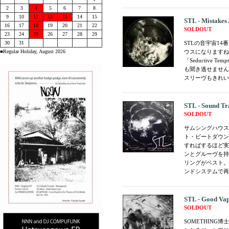
2
3
4
5
6
7
8
9
10
11
12
13
14
15
STL - Mistakes
16
17
18
19
20
21
22
SOLDOUT
23
24
25
26
27
28
29
30
31
STLの音宇宙1
■Regular Holiday, August 2026
ウスになりますね
「Seductive 
も聞き逃せません
スリーヴもきれいです
STL - Sound Tr
SOLDOUT
サムシングハウス
ト・ビートダウン
すればするほど実
ンとグルーヴを持
リングがベスト。
ンドシステムで再生
STL - Good Vap
SOLDOUT
SOMETHING博