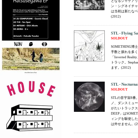
となるジャケアリ
ン・シグネイチャーハ
は当初は新たなベ
(2012)
STL - Flying Sa
SOLDOUT
SOMETHING博
手数と捩れを多く感
「Inverted Re
トラック。Step
ます。(2012)
STL - Nocturn
SOLDOUT
STLの音宇宙8
ノ、ダンスミュー
がたいトラックスを構
DEEP」はSOME
ィングを駆使した
は外せません。(20