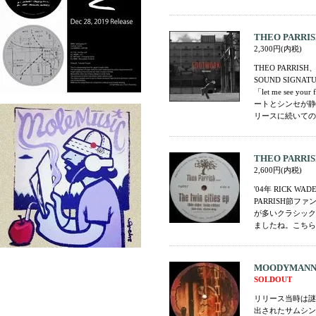
THEO PARRISH
2,300円(内税)
THEO PARRIS
SOUND SIG
「let me see
ートとシンセが静か
リースに続いての
THEO PARRISH 
2,600円(内税)
'04年 RICK WA
PARRISH節ファ
が多いクラシック
ましたね。こちらが1
MOODYMANN - 
SOLDOUT
リリース当時は謎
出されたサムシン