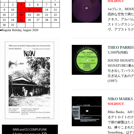
SOLDOUT
2
3
4
5
6
7
8
1stプレス。MOOD
9
10
11
12
13
14
15
惑的な空気で満たさ
16
17
18
19
20
21
22
クネス。アルバムに
23
24
25
26
27
28
29
ストリングスシン
30
31
ヴ。アブストラク
■Regular Holiday, August 2026
THEO PARRISH 
3,500円(内税)
SOUND SIGNAT
SIGNATURE1
引き出してハウス
注ぎ込んであのグ
(1997)
NIKO MARKS - 
SOLDOUT
Mike Banks、
るデトロイトのクリ
で彼の鍵盤はたく
ね。練りこまれた
Something」はデ