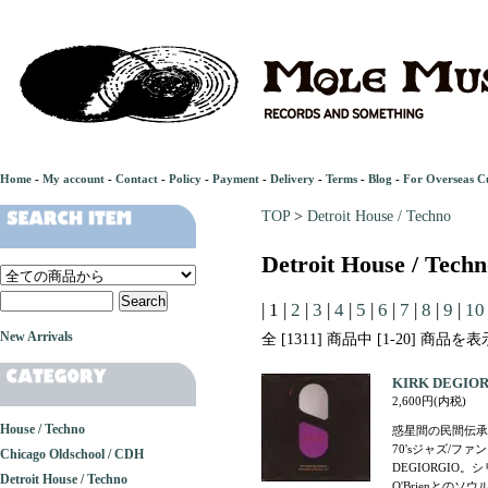
Home
-
My account
-
Contact
-
Policy
-
Payment
-
Delivery
-
Terms
-
Blog
-
For Overseas C
TOP
>
Detroit House / Techno
Detroit House / Tech
| 1 |
2
|
3
|
4
|
5
|
6
|
7
|
8
|
9
|
10
New Arrivals
全 [1311] 商品中 [1-20] 商
KIRK DEGIORG
2,600円(内税)
House / Techno
惑星間の民間伝承
70'sジャズ/フ
Chicago Oldschool / CDH
DEGIORGIO
Detroit House / Techno
O'Brienとのソ