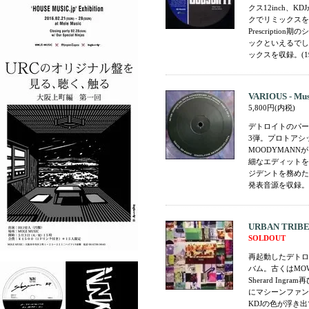
クス12inch、K
クでリミックスを
Prescript
ックといえるでしょ
ックスを収録。(19
VARIOUS - Music
5,800円(内税)
デトロイトのパーティ
3弾。プロトアシッ
MOODYMAN
細なエディットを
ジデントを務めたAlt
発表音源を収録。(2
URBAN TRIBE 
SOLDOUT
再起動したデトロイ
バム。古くはMOWAX
Sherard Ingr
にマシーンファン
KDJの色が浮き出