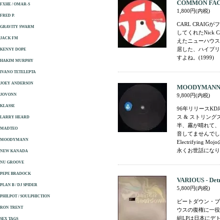
COMMON FACTO
FXHE / OMAR-S
1,800円(内税)
FRED P.
CARL CRAI
GRAVITY SWARM
してくれたNick 
JACK FM
えたニューハウス
居した、ハイブリ
KENNY DOPE
すよね。(1999)
HAKIM MURPHY
IVANO TETELEPTA
JOEY ANDERSON
MOODYMANN 
JOVONN
9,800円(内税)
KLASSE
96年リリースKD
ス & ストリングス
LARRY HEARD
半、霧が晴れて、新
MADTEO
音してませんでし
MOODYMANN
Electrifyi
永くお世話になりま
NEW KANADA
NU GROOVE
PEPE BRADOCK
VARIOUS - Detr
PLAN B / DJ SPIDER
5,800円(内税)
PHILPOT / SOULPHICTION
ビートダウン・ブラザ
RON TRENT
ウスの復権に一役買った
組LPは日本にデ
SEX TAGS