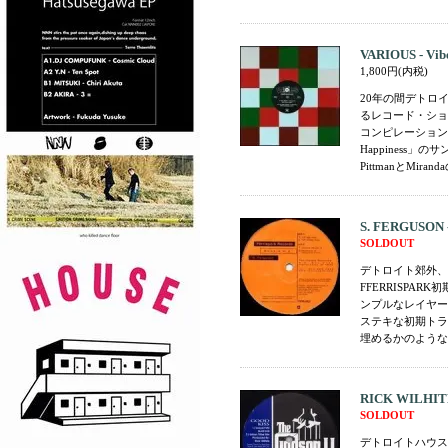
VARIOUS - Vibe
1,800円(内税)
20年の間デトロイ
るレコード・ショ
コンピレーションか
Happiness
PittmanとMir
S. FERGUSON - 
SOLDOUT
デトロイト郊外、
FFERRISPA
ンプルなレイヤー
ステキな初期トラ
埋めるかのような
RICK WILHITE 
SOLDOUT
デトロイトハウス・