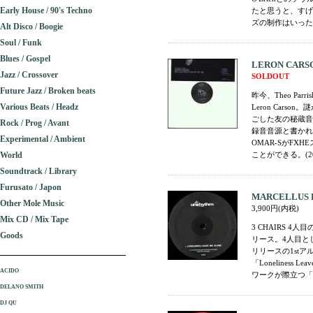
Early House / 90's Techno
たと思うと、すげ
ズの制作はいったん
Alt Disco / Boogie
Soul / Funk
Blues / Gospel
LERON CARSON 
Jazz / Crossover
SOLDOUT
Future Jazz / Broken beats
昨今、Theo P
Various Beats / Headz
Leron Cars
ごした友の秘蔵音源
Rock / Prog / Avant
録音音源と書かれて
Experimental / Ambient
OMAR-SがF
World
ことができる。(20
Soundtrack / Library
Furusato / Japon
MARCELLUS PIT
Other Mole Music
3,900円(内税)
Mix CD / Mix Tape
3 CHAIRS 4
Goods
リース。4人目と
リリースの1stア
「Lonelines
ACIDO
ワークが際立つ「Ra
DELANO SMITH
DJ QU