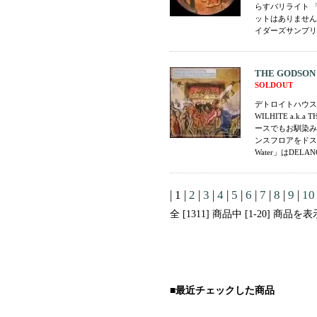
らすバリライト 「Do
ットはありませんが
イダーズサンプリング
THE GODSON - 
SOLDOUT
デトロイトハウス・
WILHITE a.k
ースでもお馴染みBill
ンスフロアをドス
Water」はDELA
| 1 |
2
|
3
|
4
|
5
|
6
|
7
|
8
|
9
|
10
全 [1311] 商品中 [1-20] 商
■最近チェックした商品