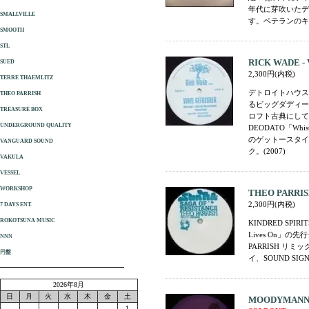
年代に芽吹いたデ
SMALLVILLE
す。ベテランのキ
SMOOTH
STL
RICK WADE - V
SUED
2,300円(内税)
TERRE THAEMLITZ
デトロイトハウス
THEO PARRISH
るビッグダディーR
TREASURE BOX
ロフト古典にして
UNDERGROUND QUALITY
DEODATO「W
のゲットースタイ
VANGUARD SOUND
ク。(2007)
VAKULA
VESSEL
WORKSHOP
THEO PARRISH -
2,300円(内税)
7 DAYS ENT.
ROKOTSUNA MUSIC
KINDRED SPIR
Lives On」の先
NNN
PARRISH リミ
円盤
イ、SOUND S
2026年8月
日
月
火
水
木
金
土
MOODYMANN - 
1