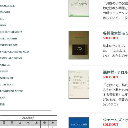
「お腹の子の父親
SMALLVILLE
妙な説教が問題と
SMOOTH
の町ジェファソン
斂していく。」(20
STL
SUED
TERRE THAEMLITZ
谷川俊太郎 & 
SOLDOUT
THEO PARRISH
TREASURE BOX
絵本のたのしみ、
白。 「なおみ
UNDERGROUND QUALITY
いた わたしのそばに
VANGUARD SOUND
VAKULA
VESSEL
鵜飼哲 - テ
SOLDOUT
WORKSHOP
「とはいえ、私た
7 DAYS ENT.
ろうか？私たちの
ROKOTSUNA MUSIC
する音楽家〉に変
NNN
げ込まれ、聖書の勉
(イノウエ)
円盤
2026年8月
ジェームズ・ボ
日
月
火
水
木
金
土
SOLDOUT
1