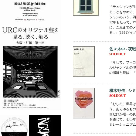
「デュシャンが生
ることをやめて、
シャンのいう、四
12年もたって、
に、これまでのメモ
る...」(1981)(イ
佐々木中 - 
SOLDOUT
「そして、フーコ
ルジャンドルの理
の場所と時は、「夜
椹木野依 - 
SOLDOUT
「むしろ、世界は
う。あらゆるもの
れだけが唯一の真
を通じて、七〇年
ミレーショニズムで