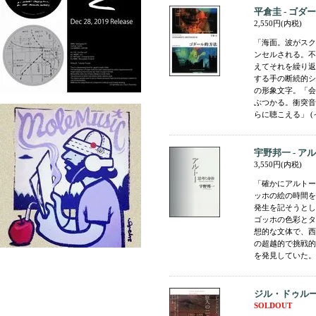
平倉圭 - ゴダ
2,550円(内税)
「海面。波がスク
ンセルされる。不
えてそれを繰り返
する手の断続的シ
の形象文字。「会
ぶつかる。衝突音
らに聴こえる」 (
宇野邦一 - ア
3,550円(内税)
「確かにアルトー
ッホの絵の時間を
発生を記そうとし
ゴッホの色彩とタ
想的な文体で、西
の超越的で挑戦的
を発見していた。」(
ジル・ドゥルーズ 
SOLDOUT