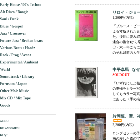
Early House / 90's Techno
Alt Disco / Boogie
リロイ・ジョー
1,200円(内税)
Soul / Funk
Blues / Gospel
『ブルース・ピー
える寸断された言
Jazz / Crossover
た。後世に読み継
Future Jazz / Broken beats
連合の複合)から
〇・六一年ごろに
Various Beats / Headz
のそれ以前の人生につ
Rock / Prog / Avant
Experimental / Ambient
World
中平卓馬 - 
SOLDOUT
Soundtrack / Library
「いずれにせよ植
Furusato / Japon
の事物をカラー写
Other Mole Music
してもカラー写真
Mix CD / Mix Tape
にあった〈手の痕跡
Goods
片岡連、習、祥
ACIDO
2,200円(内税)
DELANO SMITH
ロングセラーの予
DJ QU
楠の愛した森の宝