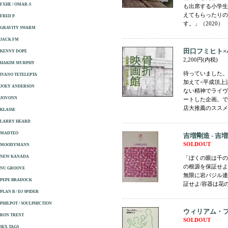
FXHE / OMAR-S
も出席する小学生
えてもらったりの
FRED P.
す。」（2020）
GRAVITY SWARM
JACK FM
田口フミヒト×
KENNY DOPE
2,200円(内税)
HAKIM MURPHY
待っていました。
IVANO TETELEPTA
加えて<平成頂上
JOEY ANDERSON
ない精神でライヴ
JOVONN
ートした企画。で
店大推薦のススメです
KLASSE
LARRY HEARD
MADTEO
吉増剛造 - 吉
SOLDOUT
MOODYMANN
NEW KANADA
「ぼくの眼は千の
の根源を保証せよ
NU GROOVE
無限に岩バジル連
PEPE BRADOCK
証せよ/容器は花の
PLAN B / DJ SPIDER
PHILPOT / SOULPHICTION
ウィリアム・フ
RON TRENT
SOLDOUT
SEX TAGS