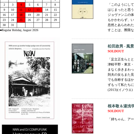
「このようにして
2
3
4
5
6
7
8
はじまったと思う
9
10
11
12
13
14
15
ジョヴァンニの体
16
17
18
19
20
21
22
もかかわらず、い
23
24
25
26
27
28
29
忽然とあらわれた
30
31
すことは、際限なく
■Regular Holiday, August 2026
松田政男 - 風
SOLDOUT
「足立正生らとと
津軽平野・東京・
まなく歩きまわっ
則夫の女もまた見
でも自称するほか
ずもって私たちに
(2013)(イノウエ)
根本敬＆湯浅学
SOLDOUT
「姉ちゃん、アート