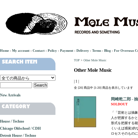
Home
-
My account
-
Contact
-
Policy
-
Payment
-
Delivery
-
Terms
-
Blog
-
For Overseas C
TOP
>
Other Mole Music
Other Mole Music
| 1 |
全 [20] 商品中 [1-20] 商品を表示しています
New Arrivals
岡崎乾二郎 - 
SOLDOUT
「「芸術とは抽象
人が把握するかと
House / Techno
形式を把握する能
Chicago Oldschool / CDH
くいえば感覚)的
ロセスそのものに
Detroit House / Techno