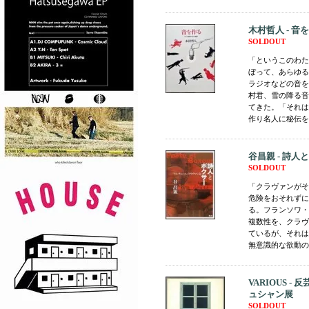
木村哲人 - 音
SOLDOUT
「というこのわた
ぼって、あらゆる
ラジオなどの音を
村君、雪の降る音
てきた。「それは
作り名人に秘伝を教
谷昌親 - 詩
SOLDOUT
「クラヴァンがそ
危険をおそれずに
る。フランソワ・
複数性を、クラヴ
ているが、それは
無意識的な欲動の奔
VARIOUS
ュシャン展
SOLDOUT