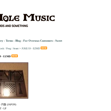
ery
-
Terms
-
Blog
-
For Overseas Customers
-
Sweet
ock / Prog / Avant
>
JUKE/19 - EZMD
9 - EZMD
- 円盤 (JAPON)
 - LP