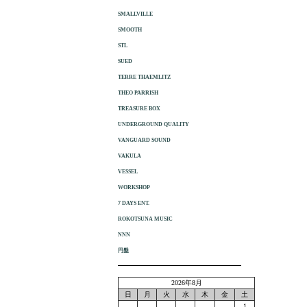
SMALLVILLE
SMOOTH
STL
SUED
TERRE THAEMLITZ
THEO PARRISH
TREASURE BOX
UNDERGROUND QUALITY
VANGUARD SOUND
VAKULA
VESSEL
WORKSHOP
7 DAYS ENT.
ROKOTSUNA MUSIC
NNN
円盤
2026年8月
日
月
火
水
木
金
土
1