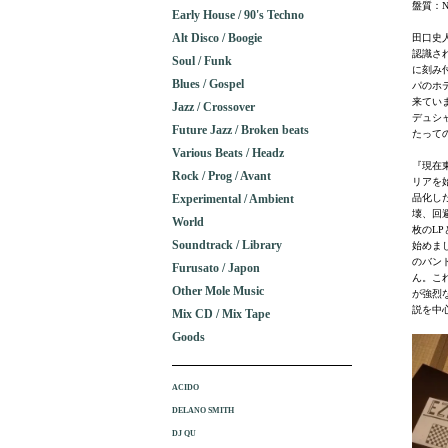
盤質：N
Early House / 90's Techno
Alt Disco / Boogie
田口史
認識され
Soul / Funk
に刻み
Blues / Gospel
パのホ
来てい
Jazz / Crossover
デュシ
Future Jazz / Broken beats
たって
Various Beats / Headz
『現在
Rock / Prog / Avant
リアを始
Experimental / Ambient
品化し
壊、回
World
枚のL
Soundtrack / Library
始めま
のバン
Furusato / Japon
ん。こ
Other Mole Music
が強烈
説を中
Mix CD / Mix Tape
Goods
ACIDO
DELANO SMITH
DJ QU