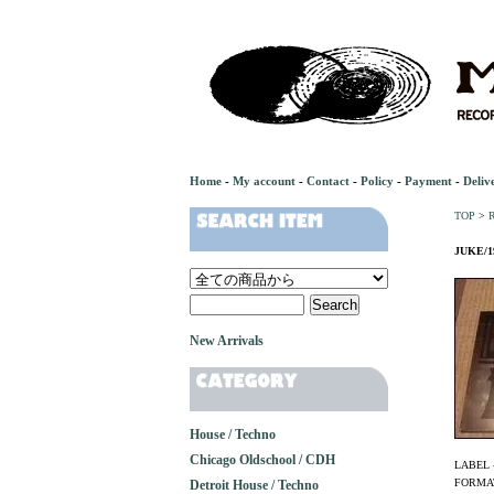
Home
-
My account
-
Contact
-
Policy
-
Payment
-
Deliv
TOP
>
R
JUKE/1
New Arrivals
House / Techno
Chicago Oldschool / CDH
LABEL 
FORMAT
Detroit House / Techno