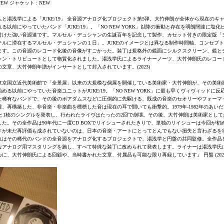
EW ジャケット : NEW
人と湯浅学による「JUKE/19」 全音源アナログ化プロジェクト第5弾。大竹伸朗が全体から現在のキ
る以前にやっていたバンド「JUKE/19」。「NO NEW YORK」以降の衝動と存在を明朗闊達に塩化
付けた強い音源達です。マルセル・デュシャンの生誕百年を記念して製作、カセット付きの限定版「
テルに滞在するマルセル・デュシャンの１日」。JUKEのイメージとは異なる制作時間軸、コンセプ
ます。この音源のレコード化後の音像がすごかった。装丁は規格外の鏡面にシルクスクリーン、鏡と
ャン・トリビュートとして物質化されました。湯浅学氏によるライナーノーツ、大竹伸朗氏のレコー
の文章、大竹伸朗年譜がインサートとして封入されています。(2023)
東京国立近代美術館で「全景展」以来の大規模な個展を開催している美術家・大竹伸朗が、その美術
める以前にやっていた音楽ユニットがJUKE/19。「NO NEW YORK」に最も早くヴィヴィッドに反
た稀有なバンドで、その後のボアダムスなどに圧倒的に先駆ける、既成の音楽のセオリーやフォーマ
避、再構築した、非音楽・非楽曲を標榜した音は現在の耳で聞いても衝撃的。1979年-1982年のあいだ
Pと1枚のシングルを発表し、行われたライヴはたったの2回で崩壊。その後、大竹伸朗は美術家として
した。その全作品は90年代に一度CD BOXでリイシューされたきりで、単独のリイシューは今回が初
ドが未だ再評価も成されていないのは、日本の音楽・アートにとってとんでもない損失と言わざるを
れはその稀代のバンドの全音源をアナログ化するプロジェクトで、湯浅学と円盤の共同監修。全作品
なアナログ用マスタリングを施し、すべて特殊な装丁に改められて発表します。ライナーは湯浅学氏
心に、大竹伸朗氏による回顧や、当時書かれた文章、付属品も可能な限り再録しています』 円盤 (2022