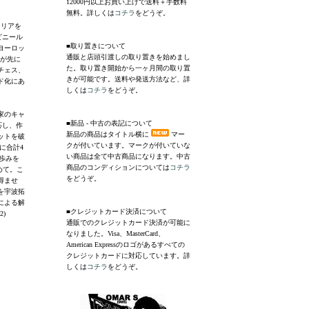
12000円以上お買い上げで送料＋手数料
無料。詳しくは
コチラ
をどうぞ。
ャリアを
ビニール
■取り置きについて
ヨーロッ
通販と店頭引渡しの取り置きを始めまし
トが先に
た。取り置き開始から一ヶ月間の取り置
チェス、
きが可能です。送料や発送方法など、詳
ド化にあ
しくは
コチラ
をどうぞ。
家のキャ
■新品 - 中古の表記について
応し、作
新品の商品はタイトル横に
マー
ットを破
クが付いています。マークが付いていな
に合計4
い商品は全て中古商品になります。中古
歩みを
商品のコンディションについては
コチラ
めて。こ
をどうぞ。
得ませ
を宇波拓
による解
■クレジットカード決済について
)
通販でのクレジットカード決済が可能に
なりました。Visa、MasterCard、
American Expressのロゴがあるすべての
クレジットカードに対応しています。詳
しくは
コチラ
をどうぞ。