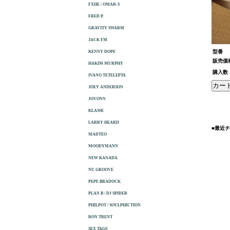
FXHE / OMAR-S
FRED P.
GRAVITY SWARM
JACK FM
型番
KENNY DOPE
販売価
HAKIM MURPHY
購入数
IVANO TETELEPTA
JOEY ANDERSON
JOVONN
KLASSE
LARRY HEARD
■最近
MADTEO
MOODYMANN
NEW KANADA
NU GROOVE
PEPE BRADOCK
PLAN B / DJ SPIDER
PHILPOT / SOULPHICTION
RON TRENT
SEX TAGS