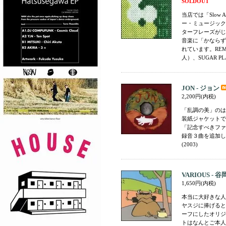
SOLDOUT
当店では「Slow
ー・ミュージック
ターフレーズがじ
音楽に「かならず
れています。RE
人）、SUGAR PL
JON - ジョン
2,200円(内税)
「乱調の美」のは
装紙ジャケットで
「記念すべきファ
録音３曲を追加し
(2003)
VARIOUS -
1,650円(内税)
本当に大好きな人
ヤスジに捧げると
ーフにしたオリジ
トはなんとご本人