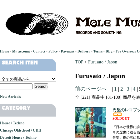
Home
-
My account
-
Contact
-
Policy
-
Payment
-
Delivery
-
Terms
-
Blog
-
For Overseas C
TOP
>
Furusato / Japon
Furusato / Japon
前のページへ
|
1
|
2
|
3
|
4
| 
New Arrivals
全 [221] 商品中 [81-100] 商
円盤のレコブッ
SOLDOUT
House / Techno
『日本が世界に誇
Chicago Oldschool / CDH
その歴史に迫る画
Detroit House / Techno
音楽。夜の巷に息