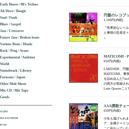
Early House / 90's Techno
Alt Disco / Boogie
円盤のレコブッ
Soul / Funk
1,100円(内税)
Blues / Gospel
『世界的なレベル
Jazz / Crossover
と事情の悲喜交々
Future Jazz / Broken beats
』
Various Beats / Headz
Rock / Prog / Avant
MATICOMI - P
Experimental / Ambient
650円(内税)
World
LAKESIDE
Soundtrack / Library
MATICOMI
Furusato / Japon
を詰め込んだ7in
Other Mole Music
の両方が収録され
Latin Quar
Mix CD / Mix Tape
Goods
AAA撲殺チェ
650円(内税)
ACIDO
小生も逃げられま
DELANO SMITH
ア、全裸ナードコア
DJ QU
こに向かっていた