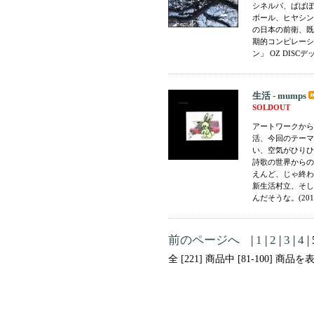
シネルパ、ぱぱぼ
ボール、ヒヤシン
の日本の前衛、既
期的コンピレーシ
ン」 OZ DISC
生活 - mumps
SOLDOUT
アートワークから
活、今回のテーマ
い、空気がひりひ
詩歌の世界からの
えんど、じゃ終わ
新生活村立、そし
んだそうな。(201
前のページへ
|
1
|
2
|
3
|
4
| 
全 [221] 商品中 [81-100] 商