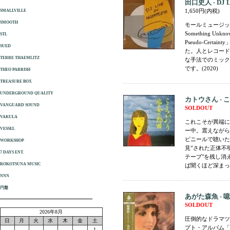
田口史人 - DJ L
1,650円(内税)
SMALLVILLE
SMOOTH
モールミュージッ
Something Unkn
STL
Pseudo-Ce
SUED
た。人とレコード
TERRE THAEMLITZ
な手法でのミックス
です。(2020)
THEO PARRISH
TREASURE BOX
UNDERGROUND QUALITY
カトウさん -
VANGUARD SOUND
SOLDOUT
VAKULA
これこそが異端に
VESSEL
ー中。震えながら
ビニールで聴いた
WORKSHOP
見”された正体不
7 DAYS ENT.
テープ"を残し消
ROKOTSUNA MUSIC
ば聞くほど深まっ
NNN
円盤
あがた森魚 -
SOLDOUT
2026年8月
圧倒的なドラマツ
日
月
火
水
木
金
土
プト・アルバム「
1