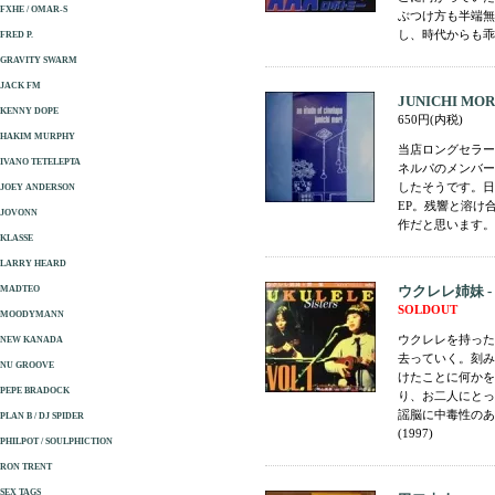
FXHE / OMAR-S
ぶつけ方も半端無
し、時代からも乖離
FRED P.
GRAVITY SWARM
JACK FM
JUNICHI MORI -
KENNY DOPE
650円(内税)
HAKIM MURPHY
当店ロングセラー
IVANO TETELEPTA
ネルパのメンバー
したそうです。日
JOEY ANDERSON
EP。残響と溶け合
JOVONN
作だと思います。(2
KLASSE
LARRY HEARD
ウクレレ姉妹 -
MADTEO
SOLDOUT
MOODYMANN
ウクレレを持った
NEW KANADA
去っていく。刻み
NU GROOVE
けたことに何かを
PEPE BRADOCK
り、お二人にとっ
謡脳に中毒性のあ
PLAN B / DJ SPIDER
(1997)
PHILPOT / SOULPHICTION
RON TRENT
SEX TAGS