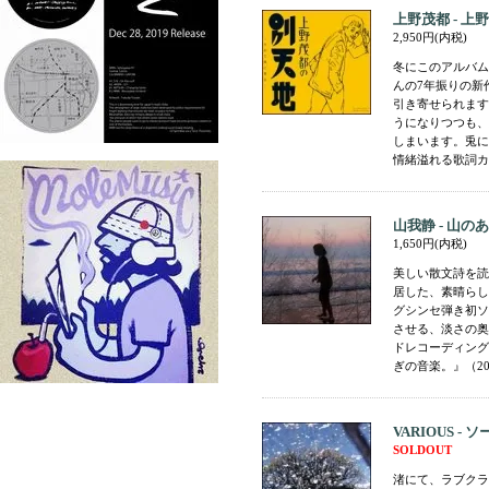
上野茂都 - 
2,950円(内税)
冬にこのアルバム
んの7年振りの新
引き寄せられます
うになりつつも、
しまいます。兎に
情緒溢れる歌詞カ
山我静 - 山の
1,650円(内税)
美しい散文詩を読
居した、素晴らし
グシンセ弾き初ソ
させる、淡さの奥
ドレコーディング
ぎの音楽。』（20
VARIOUS 
SOLDOUT
渚にて、ラブクラ