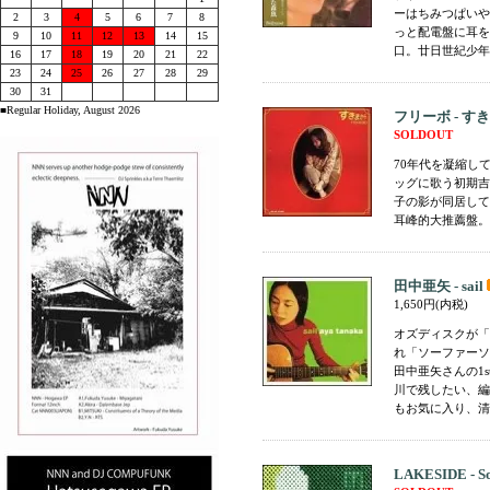
ーはちみつぱいや
2
3
4
5
6
7
8
っと配電盤に耳を
9
10
11
12
13
14
15
口。廿日世紀少年少
16
17
18
19
20
21
22
23
24
25
26
27
28
29
30
31
■Regular Holiday, August 2026
フリーボ - す
SOLDOUT
70年代を凝縮し
ッグに歌う初期吉
子の影が同居して
耳峰的大推薦盤。
田中亜矢 - sail
1,650円(内税)
オズディスクが「
れ「ソーファーソ
田中亜矢さんの1
川で残したい、編
もお気に入り、清
LAKESIDE - S