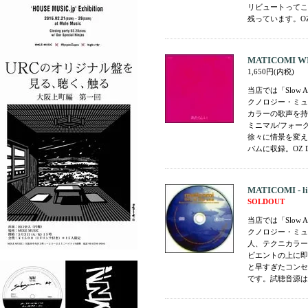
リビュートってこ
残っています。OZ 
MATICOMI 
1,650円(内税)
当店では「Slow
クノロジー・ミュ
カラーの歌声を持
ミニマル/フォー
徐々に情景を変え
バムに収録。OZ D
MATICOMI - liv
SOLDOUT
当店では「Slow
クノロジー・ミュ
人、テクニカラー
ビエントの上に即
と早すぎたコンセ
です。試聴音源は