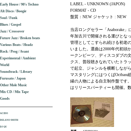
LABEL - UNKNOWN (JAPON)
Early House / 90's Techno
FORMAT - CD
Alt Disco / Boogie
盤質：NEW ジャケット : NEW
Soul / Funk
Blues / Gospel
当店ロングセラー「Asaborake
Jazz / Crossover
年加古川で開催される運びとなった
Future Jazz / Broken beats
管理としてこすられ続ける初老
Various Beats / Headz
いました。選曲は2000年代初頭
Rock / Prog / Avant
ークンビーツ、ディスコダブの
Experimental / Ambient
クス、普段聴きなれていたトラ
World
で起立、ジャンルを横断しなが
Soundtrack / Library
マスタリングにはつくばOctbas
Furusato / Japon
縁の人物による自主制作盤です。
Other Mole Music
はリリースパーティーも開催。数少
Mix CD / Mix Tape
Goods
ACIDO
DELANO SMITH
DJ QU