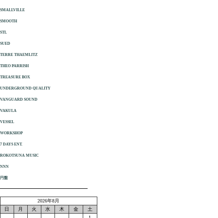
SMALLVILLE
SMOOTH
STL
SUED
TERRE THAEMLITZ
THEO PARRISH
TREASURE BOX
UNDERGROUND QUALITY
VANGUARD SOUND
VAKULA
VESSEL
WORKSHOP
7 DAYS ENT.
ROKOTSUNA MUSIC
NNN
円盤
2026年8月
日
月
火
水
木
金
土
1