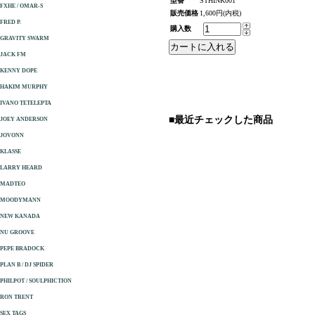
型番
STHINK001
FXHE / OMAR-S
販売価格
1,600円(内税)
FRED P.
購入数
GRAVITY SWARM
JACK FM
KENNY DOPE
HAKIM MURPHY
IVANO TETELEPTA
■最近チェックした商品
JOEY ANDERSON
JOVONN
KLASSE
LARRY HEARD
MADTEO
MOODYMANN
NEW KANADA
NU GROOVE
PEPE BRADOCK
PLAN B / DJ SPIDER
PHILPOT / SOULPHICTION
RON TRENT
SEX TAGS