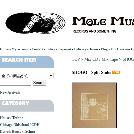
Home
-
My account
-
Contact
-
Policy
-
Payment
-
Delivery
-
Terms
-
Blog
-
For Overseas C
TOP
>
Mix CD / Mix Tape
>
SHOGO
SHOGO - Split Sinks
New Arrivals
House / Techno
Chicago Oldschool / CDH
Detroit House / Techno