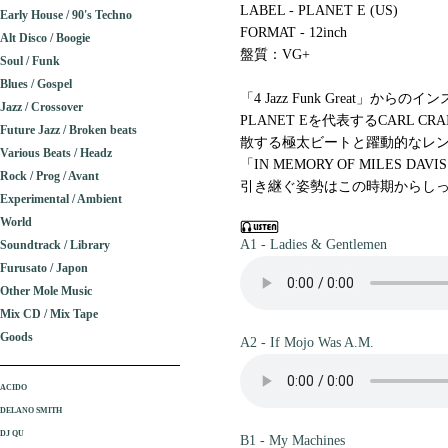
LABEL - PLANET E (US)
Early House / 90's Techno
FORMAT - 12inch
Alt Disco / Boogie
盤質：VG+
Soul / Funk
Blues / Gospel
「4 Jazz Funk Great」からのイン
Jazz / Crossover
PLANET Eを代表するCARL 
Future Jazz / Broken beats
散する極太ビートと躍動的なレ
Various Beats / Headz
「IN MEMORY OF MILE
Rock / Prog / Avant
引き継ぐ姿勢はこの時期からしっか
Experimental / Ambient
World
A1 - Ladies & Gentlemen
Soundtrack / Library
Furusato / Japon
Other Mole Music
Mix CD / Mix Tape
Goods
A2 - If Mojo Was A.M.
ACIDO
DELANO SMITH
DJ QU
B1 - My Machines