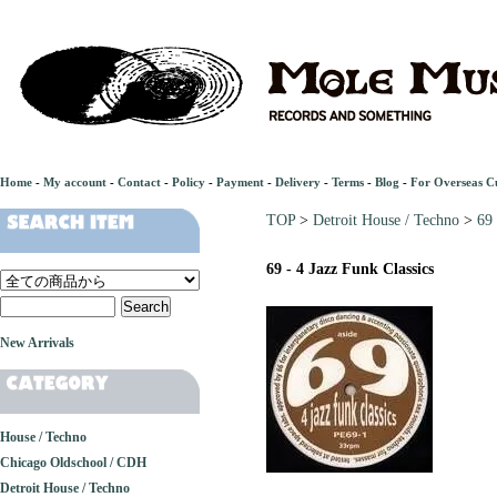
Home
-
My account
-
Contact
-
Policy
-
Payment
-
Delivery
-
Terms
-
Blog
-
For Overseas C
TOP
>
Detroit House / Techno
>
69 
69 - 4 Jazz Funk Classics
New Arrivals
House / Techno
Chicago Oldschool / CDH
Detroit House / Techno