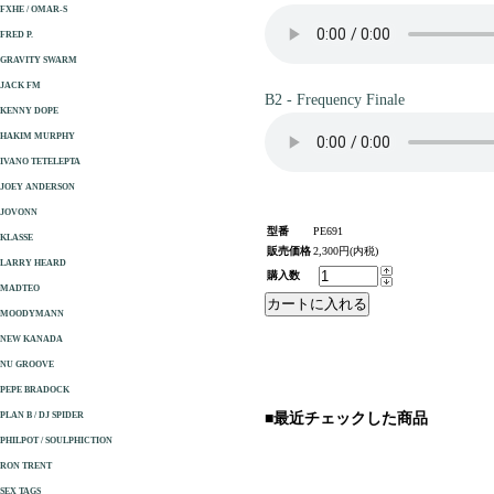
FXHE / OMAR-S
FRED P.
GRAVITY SWARM
JACK FM
B2 - Frequency Finale
KENNY DOPE
HAKIM MURPHY
IVANO TETELEPTA
JOEY ANDERSON
JOVONN
型番
PE691
KLASSE
販売価格
2,300円(内税)
LARRY HEARD
購入数
MADTEO
MOODYMANN
NEW KANADA
NU GROOVE
PEPE BRADOCK
PLAN B / DJ SPIDER
■最近チェックした商品
PHILPOT / SOULPHICTION
RON TRENT
SEX TAGS