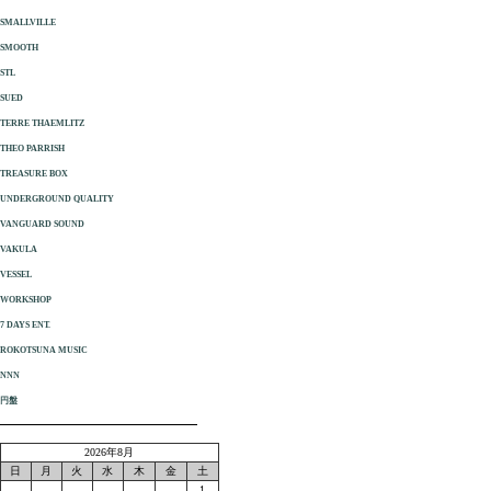
SMALLVILLE
SMOOTH
STL
SUED
TERRE THAEMLITZ
THEO PARRISH
TREASURE BOX
UNDERGROUND QUALITY
VANGUARD SOUND
VAKULA
VESSEL
WORKSHOP
7 DAYS ENT.
ROKOTSUNA MUSIC
NNN
円盤
2026年8月
日
月
火
水
木
金
土
1