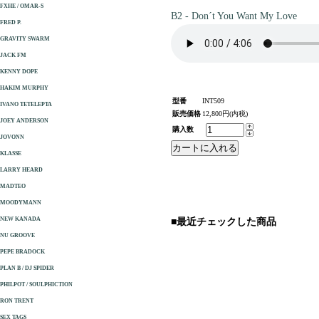
FXHE / OMAR-S
B2 - Don´t You Want My Love
FRED P.
GRAVITY SWARM
JACK FM
KENNY DOPE
HAKIM MURPHY
型番
INT509
IVANO TETELEPTA
販売価格
12,800円(内税)
JOEY ANDERSON
購入数
JOVONN
KLASSE
LARRY HEARD
MADTEO
MOODYMANN
NEW KANADA
■最近チェックした商品
NU GROOVE
PEPE BRADOCK
PLAN B / DJ SPIDER
PHILPOT / SOULPHICTION
RON TRENT
SEX TAGS