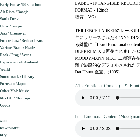
LABEL - INTANGIBLE RECORD
Early House / 90's Techno
FORMAT - 12inch
Alt Disco / Boogie
盤質：VG+
Soul / Funk
Blues / Gospel
TERRENCE PARKERのレーベルIN
Jazz / Crossover
年にリリースされたKENNY DIXON 
Future Jazz / Broken beats
る鍵盤に「I said Emotional conte
Various Beats / Headz
DEEP REMIXは再発されま
Rock / Prog / Avant
MOODYMANN MIX。二種類存在する「Do
Experimental / Ambient
雑で蠱惑的なデフォルメされた
World
Det House 至宝。(1995)
Soundtrack / Library
Furusato / Japon
A1 - Emotional Content (TP's Emot
Other Mole Music
Mix CD / Mix Tape
Goods
B1 - Emotional Content (Moodyman
ACIDO
DELANO SMITH
DJ QU