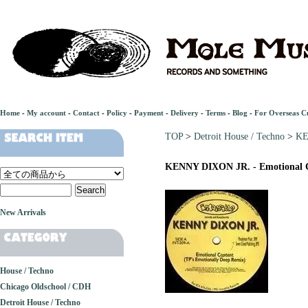
Home
-
My account
-
Contact
-
Policy
-
Payment
-
Delivery
-
Terms
-
Blog
-
For Overseas C
TOP
>
Detroit House / Techno
>
KE
KENNY DIXON JR. - Emotional 
New Arrivals
House / Techno
Chicago Oldschool / CDH
Detroit House / Techno