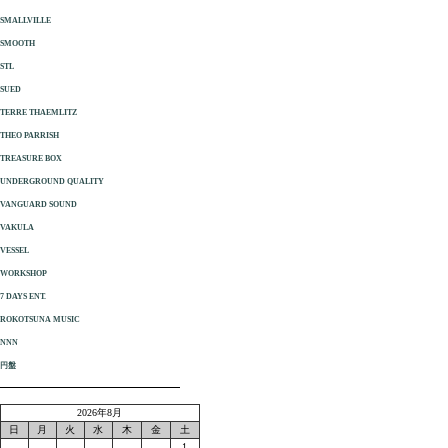
SMALLVILLE
SMOOTH
STL
SUED
TERRE THAEMLITZ
THEO PARRISH
TREASURE BOX
UNDERGROUND QUALITY
VANGUARD SOUND
VAKULA
VESSEL
WORKSHOP
7 DAYS ENT.
ROKOTSUNA MUSIC
NNN
円盤
2026年8月
日
月
火
水
木
金
土
1