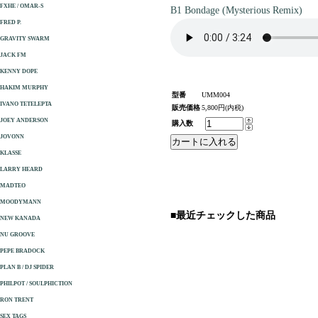
FXHE / OMAR-S
B1 Bondage (Mysterious Remix)
FRED P.
GRAVITY SWARM
JACK FM
KENNY DOPE
HAKIM MURPHY
型番
UMM004
IVANO TETELEPTA
販売価格
5,800円(内税)
JOEY ANDERSON
購入数
JOVONN
KLASSE
LARRY HEARD
MADTEO
MOODYMANN
■最近チェックした商品
NEW KANADA
NU GROOVE
PEPE BRADOCK
PLAN B / DJ SPIDER
PHILPOT / SOULPHICTION
RON TRENT
SEX TAGS