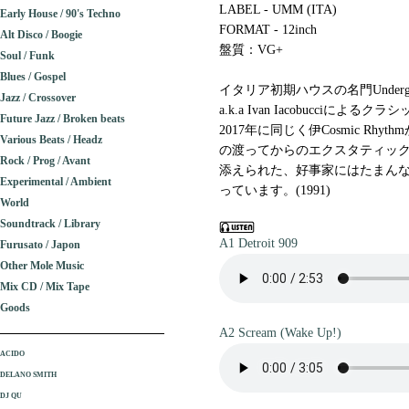
LABEL - UMM (ITA)
Early House / 90's Techno
FORMAT - 12inch
Alt Disco / Boogie
盤質：VG+
Soul / Funk
Blues / Gospel
イタリア初期ハウスの名門Undergro
Jazz / Crossover
a.k.a Ivan Iacobucciによるク
Future Jazz / Broken beats
2017年に同じく伊Cosmic R
Various Beats / Headz
の渡ってからのエクスタティッ
Rock / Prog / Avant
添えられた、好事家にはたまんな
Experimental / Ambient
っています。(1991)
World
Soundtrack / Library
A1 Detroit 909
Furusato / Japon
Other Mole Music
Mix CD / Mix Tape
Goods
A2 Scream (Wake Up!)
ACIDO
DELANO SMITH
DJ QU