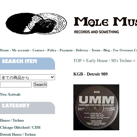
Home
-
My account
-
Contact
-
Policy
-
Payment
-
Delivery
-
Terms
-
Blog
-
For Overseas C
TOP
>
Early House / 90's Techno
>
KGB - Detroit 909
New Arrivals
House / Techno
Chicago Oldschool / CDH
Detroit House / Techno