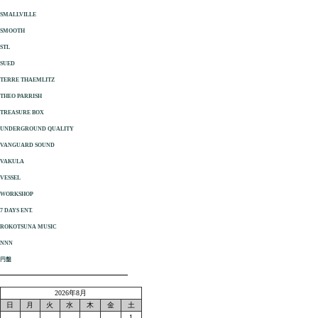
SMALLVILLE
SMOOTH
STL
SUED
TERRE THAEMLITZ
THEO PARRISH
TREASURE BOX
UNDERGROUND QUALITY
VANGUARD SOUND
VAKULA
VESSEL
WORKSHOP
7 DAYS ENT.
ROKOTSUNA MUSIC
NNN
円盤
2026年8月
日
月
火
水
木
金
土
1