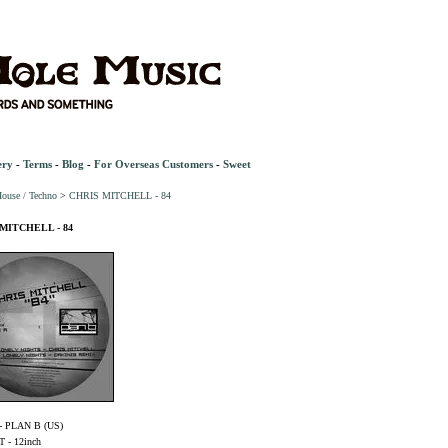
ery
-
Terms
-
Blog
-
For Overseas Customers
-
Sweet
ouse / Techno
>
CHRIS MITCHELL - 84
MITCHELL - 84
- PLAN B (US)
- 12inch