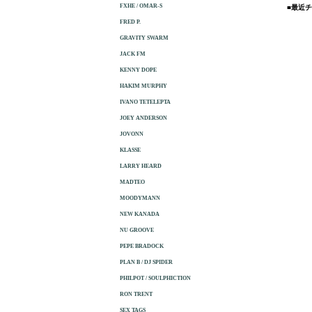
FXHE / OMAR-S
■最近
FRED P.
GRAVITY SWARM
JACK FM
KENNY DOPE
HAKIM MURPHY
IVANO TETELEPTA
JOEY ANDERSON
JOVONN
KLASSE
LARRY HEARD
MADTEO
MOODYMANN
NEW KANADA
NU GROOVE
PEPE BRADOCK
PLAN B / DJ SPIDER
PHILPOT / SOULPHICTION
RON TRENT
SEX TAGS