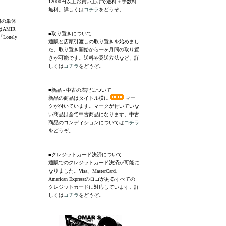
12000円以上お買い上げで送料＋手数料
無料。詳しくは
コチラ
をどうぞ。
初の単体
AMIR
■取り置きについて
nely
通販と店頭引渡しの取り置きを始めまし
た。取り置き開始から一ヶ月間の取り置
きが可能です。送料や発送方法など、詳
しくは
コチラ
をどうぞ。
■新品 - 中古の表記について
新品の商品はタイトル横に
マー
クが付いています。マークが付いていな
い商品は全て中古商品になります。中古
商品のコンディションについては
コチラ
をどうぞ。
■クレジットカード決済について
通販でのクレジットカード決済が可能に
なりました。Visa、MasterCard、
American Expressのロゴがあるすべての
クレジットカードに対応しています。詳
しくは
コチラ
をどうぞ。