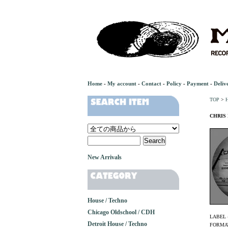
Home
-
My account
-
Contact
-
Policy
-
Payment
-
Deliv
TOP
>
H
CHRIS 
New Arrivals
House / Techno
Chicago Oldschool / CDH
LABEL 
Detroit House / Techno
FORMAT 