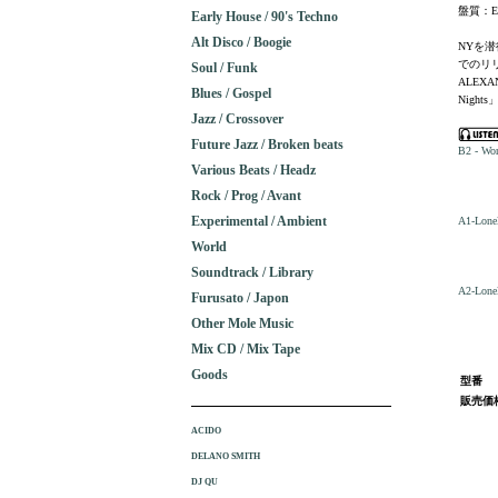
盤質：E
Early House / 90's Techno
Alt Disco / Boogie
NYを潜
でのリリ
Soul / Funk
ALEX
Blues / Gospel
Nigh
Jazz / Crossover
Future Jazz / Broken beats
B2 - Wor
Various Beats / Headz
Rock / Prog / Avant
Experimental / Ambient
A1-Lone
World
Soundtrack / Library
A2-Lonel
Furusato / Japon
Other Mole Music
Mix CD / Mix Tape
Goods
型番
販売価
ACIDO
DELANO SMITH
DJ QU