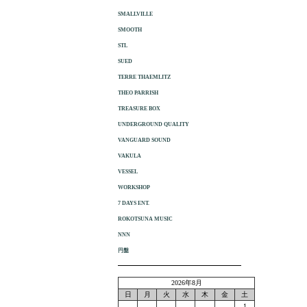
SMALLVILLE
SMOOTH
STL
SUED
TERRE THAEMLITZ
THEO PARRISH
TREASURE BOX
UNDERGROUND QUALITY
VANGUARD SOUND
VAKULA
VESSEL
WORKSHOP
7 DAYS ENT.
ROKOTSUNA MUSIC
NNN
円盤
2026年8月
日
月
火
水
木
金
土
1