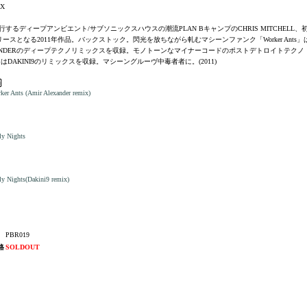
X
行するディープアンビエント/サブソニックスハウスの潮流PLAN BキャンプのCHRIS MITCHELL、
ースとなる2011年作品。バックストック。閃光を放ちながら軋むマシーンファンク「Worker Ants」は
ANDERのディープテクノリミックスを収録。モノトーンなマイナーコードのポストデトロイトテクノ「Lo
ts」はDAKINI9のリミックスを収録。マシーングルーヴ中毒者者に。(2011)
ker Ants (Amir Alexander remix)
ly Nights
y Nights(Dakini9 remix)
PBR019
格
SOLDOUT