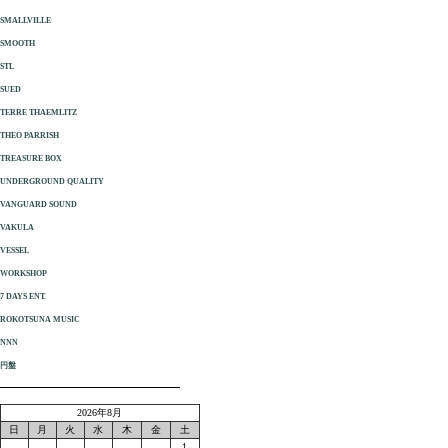
SMALLVILLE
SMOOTH
STL
SUED
TERRE THAEMLITZ
THEO PARRISH
TREASURE BOX
UNDERGROUND QUALITY
VANGUARD SOUND
VAKULA
VESSEL
WORKSHOP
7 DAYS ENT.
ROKOTSUNA MUSIC
NNN
円盤
2026年8月
日
月
火
水
木
金
土
1