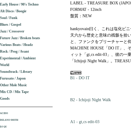
LABEL - TREASURE BOX (JAPO
Early House / 90's Techno
FORMAT - 12inch
Alt Disco / Boogie
盤質：NEW
Soul / Funk
Blues / Gospel
hankyovain曰く、これは塩
Jazz / Crossover
天六から歴史と意味の残骸を拾
Future Jazz / Broken beats
と、ファンクをプリーチャーと仰
Various Beats / Headz
MACHINE HOUSE「DO 
Rock / Prog / Avant
ィット「gt,cs edit-03」
Experimental / Ambient
「Ichijoji Night Walk」。T
World
Soundtrack / Library
B1 - DO IT
Furusato / Japon
Other Mole Music
Mix CD / Mix Tape
Goods
B2 - Ichijoji Night Walk
ACIDO
DELANO SMITH
A1 - gt,cs edit-03
DJ QU