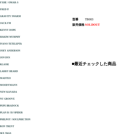
FXHE / OMAR-S
FRED P.
GRAVITY SWARM
型番
TB003
JACK FM
販売価格
SOLDOUT
KENNY DOPE
HAKIM MURPHY
IVANO TETELEPTA
JOEY ANDERSON
JOVONN
■最近チェックした商品
KLASSE
LARRY HEARD
MADTEO
MOODYMANN
NEW KANADA
NU GROOVE
PEPE BRADOCK
PLAN B / DJ SPIDER
PHILPOT / SOULPHICTION
RON TRENT
SEX TAGS