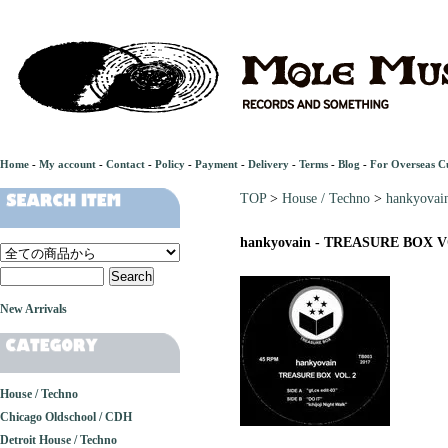
Home
-
My account
-
Contact
-
Policy
-
Payment
-
Delivery
-
Terms
-
Blog
-
For Overseas C
TOP
>
House / Techno
>
hankyova
hankyovain - TREASURE BOX V
New Arrivals
House / Techno
Chicago Oldschool / CDH
Detroit House / Techno