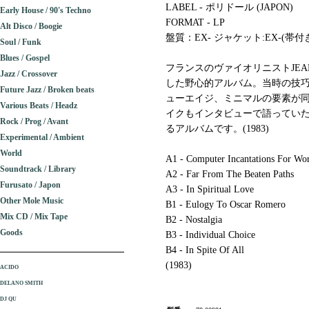
LABEL - ポリドール (JAPON)
Early House / 90's Techno
FORMAT - LP
Alt Disco / Boogie
盤質：EX- ジャケット:EX-(帯付
Soul / Funk
Blues / Gospel
フランスのヴァイオリニストJEAN
Jazz / Crossover
した野心的アルバム。当時の技
Future Jazz / Broken beats
ューエイジ、ミニマルの要素が
Various Beats / Headz
イクもインタビューで語ってい
Rock / Prog / Avant
るアルバムです。(1983)
Experimental / Ambient
World
A1 - Computer Incantations For Wo
Soundtrack / Library
A2 - Far From The Beaten Paths
Furusato / Japon
A3 - In Spiritual Love
Other Mole Music
B1 - Eulogy To Oscar Romero
Mix CD / Mix Tape
B2 - Nostalgia
Goods
B3 - Individual Choice
B4 - In Spite Of All
(1983)
ACIDO
DELANO SMITH
DJ QU