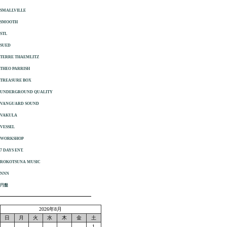
SMALLVILLE
SMOOTH
STL
SUED
TERRE THAEMLITZ
THEO PARRISH
TREASURE BOX
UNDERGROUND QUALITY
VANGUARD SOUND
VAKULA
VESSEL
WORKSHOP
7 DAYS ENT.
ROKOTSUNA MUSIC
NNN
円盤
2026年8月
日
月
火
水
木
金
土
1