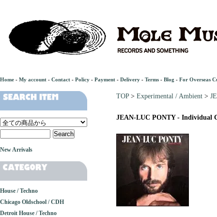
Home
-
My account
-
Contact
-
Policy
-
Payment
-
Delivery
-
Terms
-
Blog
-
For Overseas C
TOP
>
Experimental / Ambient
>
JE
JEAN-LUC PONTY - Individual C
New Arrivals
House / Techno
Chicago Oldschool / CDH
Detroit House / Techno