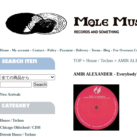
Home
-
My account
-
Contact
-
Policy
-
Payment
-
Delivery
-
Terms
-
Blog
-
For Overseas C
TOP
>
House / Techno
>
AMIR ALEX
AMIR ALEXANDER - Everybody's
New Arrivals
House / Techno
Chicago Oldschool / CDH
Detroit House / Techno