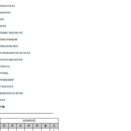
SMALLVILLE
SMOOTH
STL
SUED
TERRE THAEMLITZ
THEO PARRISH
TREASURE BOX
UNDERGROUND QUALITY
VANGUARD SOUND
VAKULA
VESSEL
WORKSHOP
7 DAYS ENT.
ROKOTSUNA MUSIC
NNN
円盤
2026年8月
日
月
火
水
木
金
土
1