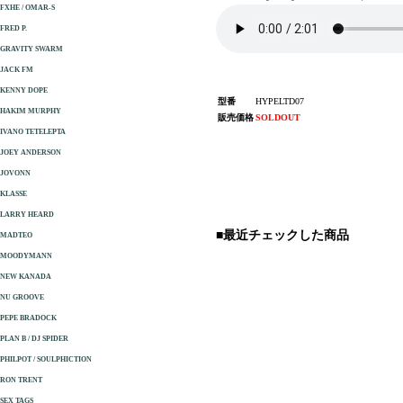
FXHE / OMAR-S
FRED P.
GRAVITY SWARM
JACK FM
KENNY DOPE
型番
HYPELTD07
HAKIM MURPHY
販売価格
SOLDOUT
IVANO TETELEPTA
JOEY ANDERSON
JOVONN
KLASSE
LARRY HEARD
■最近チェックした商品
MADTEO
MOODYMANN
NEW KANADA
NU GROOVE
PEPE BRADOCK
PLAN B / DJ SPIDER
PHILPOT / SOULPHICTION
RON TRENT
SEX TAGS