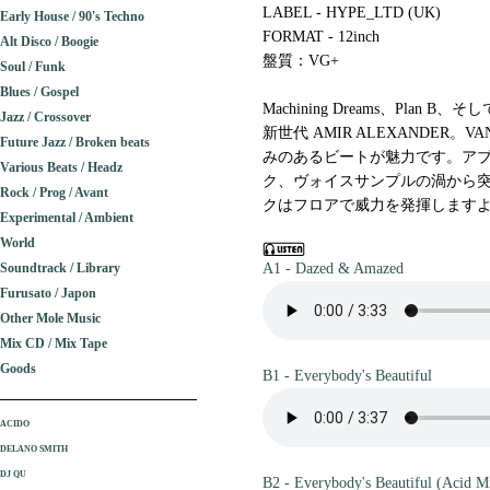
LABEL - HYPE_LTD (UK)
Early House / 90's Techno
FORMAT - 12inch
Alt Disco / Boogie
盤質：VG+
Soul / Funk
Blues / Gospel
Machining Dreams、Plan B
Jazz / Crossover
新世代 AMIR ALEXANDER
Future Jazz / Broken beats
みのあるビートが魅力です。ア
Various Beats / Headz
ク、ヴォイスサンプルの渦から
Rock / Prog / Avant
クはフロアで威力を発揮しますよ。(
Experimental / Ambient
World
Soundtrack / Library
A1 - Dazed & Amazed
Furusato / Japon
Other Mole Music
Mix CD / Mix Tape
Goods
B1 - Everybody's Beautiful
ACIDO
DELANO SMITH
DJ QU
B2 - Everybody's Beautiful (Acid M