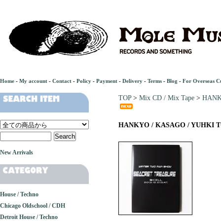
Home
-
My account
-
Contact
-
Policy
-
Payment
-
Delivery
-
Terms
-
Blog
-
For Overseas C
TOP
>
Mix CD / Mix Tape
>
HANKY
HANKYO / KASAGO / YUHKI TOU
New Arrivals
House / Techno
Chicago Oldschool / CDH
Detroit House / Techno