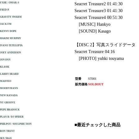
FXHE / OMAR-S
Seacret Treasure2 01:41:30
FRED P.
Seacret Treasure3 01:41:30
Seacret Treasure4 00:51:30
GRAVITY SWARM
[MUSIC] Hankyo
JACK FM
[SOUND] Kasago
KENNY DOPE
HAKIM MURPHY
【DISC 2】写真スライドデータ
IVANO TETELEPTA
Seacret Treasure 04:16
JOEY ANDERSON
[PHOTO] yuhki touyama
JOVONN
KLASSE
LARRY HEARD
型番
ST001
MADTEO
販売価格
SOLDOUT
MOODYMANN
NEW KANADA
NU GROOVE
PEPE BRADOCK
PLAN B / DJ SPIDER
PHILPOT / SOULPHICTION
■最近チェックした商品
RON TRENT
SEX TAGS