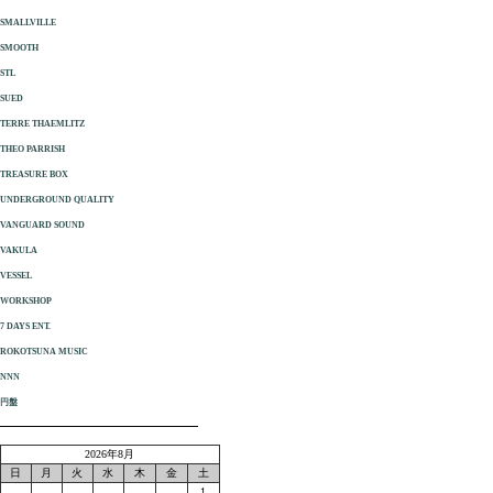
SMALLVILLE
SMOOTH
STL
SUED
TERRE THAEMLITZ
THEO PARRISH
TREASURE BOX
UNDERGROUND QUALITY
VANGUARD SOUND
VAKULA
VESSEL
WORKSHOP
7 DAYS ENT.
ROKOTSUNA MUSIC
NNN
円盤
2026年8月
日
月
火
水
木
金
土
1