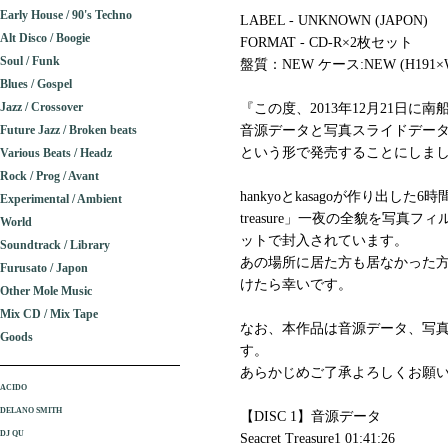
Early House / 90's Techno
LABEL - UNKNOWN (JAPON)
Alt Disco / Boogie
FORMAT - CD-R×2枚セット
Soul / Funk
盤質：NEW ケース:NEW (H191×
Blues / Gospel
Jazz / Crossover
『この度、2013年12月21日に南船場c
Future Jazz / Broken beats
音源データと写真スライドデータを
という形で発売することにしま
Various Beats / Headz
Rock / Prog / Avant
hankyoとkasagoが作り出した
Experimental / Ambient
treasure」一夜の全貌を写真
World
ットで封入されています。
Soundtrack / Library
あの場所に居た方も居なかった
Furusato / Japon
けたら幸いです。
Other Mole Music
Mix CD / Mix Tape
なお、本作品は音源データ、写真
Goods
す。
あらかじめご了承よろしくお願いい
ACIDO
DELANO SMITH
【DISC 1】音源データ
DJ QU
Seacret Treasure1 01:41:26