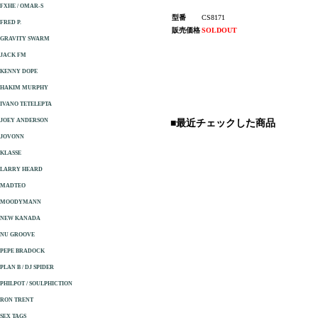
FXHE / OMAR-S
型番
CS8171
FRED P.
販売価格
SOLDOUT
GRAVITY SWARM
JACK FM
KENNY DOPE
HAKIM MURPHY
IVANO TETELEPTA
JOEY ANDERSON
■最近チェックした商品
JOVONN
KLASSE
LARRY HEARD
MADTEO
MOODYMANN
NEW KANADA
NU GROOVE
PEPE BRADOCK
PLAN B / DJ SPIDER
PHILPOT / SOULPHICTION
RON TRENT
SEX TAGS