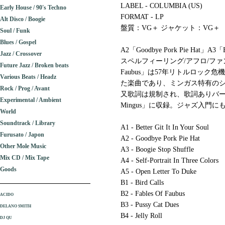
LABEL - COLUMBIA (US)
Early House / 90's Techno
FORMAT - LP
Alt Disco / Boogie
盤質：VG＋ ジャケット：VG＋
Soul / Funk
Blues / Gospel
A2「Goodbye Pork Pie Hat」
Jazz / Crossover
スペルフィーリング/アフロ/ファンキ
Future Jazz / Broken beats
Faubus」は57年リトルロッ
Various Beats / Headz
た楽曲であり、ミンガス特有の
Rock / Prog / Avant
又歌詞は規制され、歌詞ありバージョンは「Ch
Experimental / Ambient
Mingus」に収録。ジャズ入門にもおす
World
Soundtrack / Library
A1 - Better Git It In Your Soul
Furusato / Japon
A2 - Goodbye Pork Pie Hat
Other Mole Music
A3 - Boogie Stop Shuffle
Mix CD / Mix Tape
A4 - Self-Portrait In Three Colors
Goods
A5 - Open Letter To Duke
B1 - Bird Calls
B2 - Fables Of Faubus
ACIDO
B3 - Pussy Cat Dues
DELANO SMITH
B4 - Jelly Roll
DJ QU