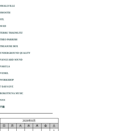
SMALLVILLE
SMOOTH
STL
SUED
TERRE THAEMLITZ
THEO PARRISH
TREASURE BOX
UNDERGROUND QUALITY
VANGUARD SOUND
VAKULA
VESSEL
WORKSHOP
7 DAYS ENT.
ROKOTSUNA MUSIC
NNN
円盤
2026年8月
日
月
火
水
木
金
土
1