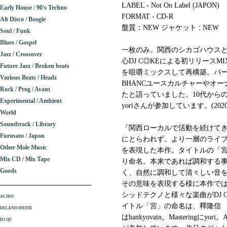
LABEL - Not On Label (JAPON)
Early House / 90's Techno
FORMAT - CD-R
Alt Disco / Boogie
盤質：NEW ジャケット : NEW
Soul / Funk
Blues / Gospel
一枚のみ。関西のシカゴハウス
Jazz / Crossover
心DJ C◎KEによる初リリースMI
Future Jazz / Broken beats
を咀嚼ミックスして再構築。パ
Various Beats / Headz
BHANCユースカルチャーやオ
Rock / Prog / Avant
たと語っていました。10代からの盟友h
Experimental / Ambient
yoriさんが参加しています。(2020
World
Soundtrack / Library
『関西ローカルで活動を続けてき
Furusato / Japon
にとらわれず、より一層のライブ
Other Mole Music
を表現した本作。タイトルの「
Mix CD / Mix Tape
り命名。本来であれば調和する事
Goods
く、自然に調和して清々しい音
その意味を表現する様に本作で
シッドテクノと様々な楽曲がDJ
ACIDO
イトル「宮」の命名は、釋隆信 a.
DELANO SMITH
はhankyovain。Masteringにyo
DJ QU