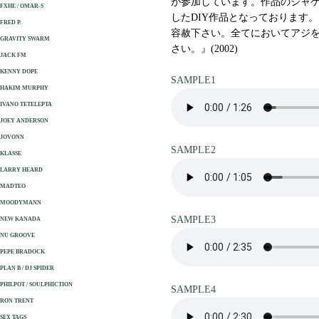
が参加しています。作品のジャケット、
FXHE / OMAR-S
したDIY作品となっております
FRED P.
容赦下さい。全てにおいてアジ
GRAVITY SWARM
さい。』(2002)
JACK FM
KENNY DOPE
SAMPLE1
HAKIM MURPHY
IVANO TETELEPTA
JOEY ANDERSON
JOVONN
SAMPLE2
KLASSE
LARRY HEARD
MADTEO
MOODYMANN
SAMPLE3
NEW KANADA
NU GROOVE
PEPE BRADOCK
PLAN B / DJ SPIDER
PHILPOT / SOULPHICTION
SAMPLE4
RON TRENT
SEX TAGS