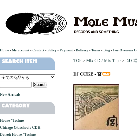
Home
-
My account
-
Contact
-
Policy
-
Payment
-
Delivery
-
Terms
-
Blog
-
For Overseas C
TOP
>
Mix CD / Mix Tape
>
DJ C
DJ C◎KE - 宮
New Arrivals
House / Techno
Chicago Oldschool / CDH
Detroit House / Techno