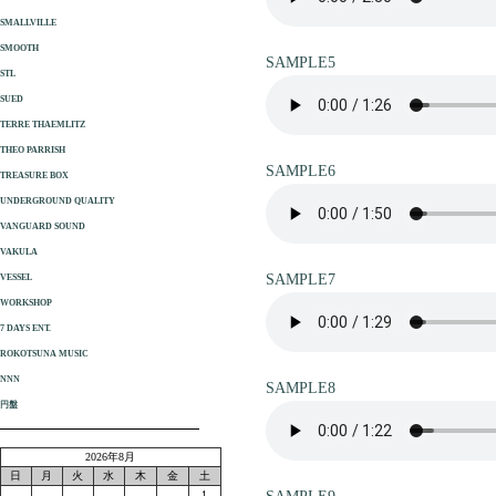
SMALLVILLE
SMOOTH
SAMPLE5
STL
SUED
TERRE THAEMLITZ
THEO PARRISH
SAMPLE6
TREASURE BOX
UNDERGROUND QUALITY
VANGUARD SOUND
VAKULA
SAMPLE7
VESSEL
WORKSHOP
7 DAYS ENT.
ROKOTSUNA MUSIC
NNN
SAMPLE8
円盤
2026年8月
日
月
火
水
木
金
土
1