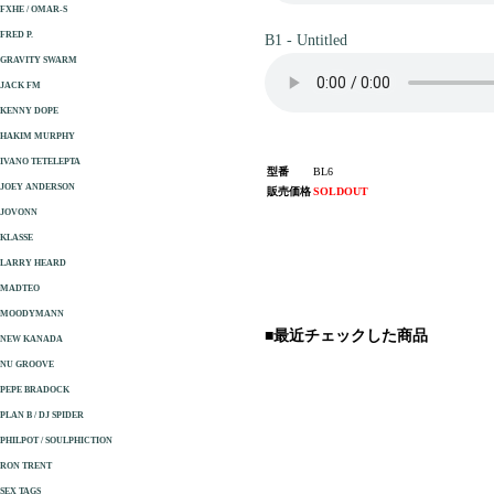
FXHE / OMAR-S
FRED P.
B1 - Untitled
GRAVITY SWARM
JACK FM
KENNY DOPE
HAKIM MURPHY
IVANO TETELEPTA
型番
BL6
JOEY ANDERSON
販売価格
SOLDOUT
JOVONN
KLASSE
LARRY HEARD
MADTEO
MOODYMANN
■最近チェックした商品
NEW KANADA
NU GROOVE
PEPE BRADOCK
PLAN B / DJ SPIDER
PHILPOT / SOULPHICTION
RON TRENT
SEX TAGS