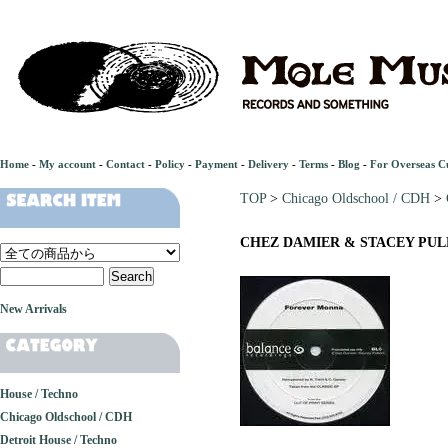
Home
-
My account
-
Contact
-
Policy
-
Payment
-
Delivery
-
Terms
-
Blog
-
For Overseas C
TOP
>
Chicago Oldschool / CDH
>
CHEZ DAMIER & STACEY PULLE
New Arrivals
House / Techno
Chicago Oldschool / CDH
Detroit House / Techno