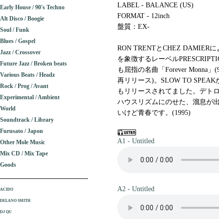
LABEL - BALANCE (US)
Early House / 90's Techno
FORMAT - 12inch
Alt Disco / Boogie
盤質：EX-
Soul / Funk
Blues / Gospel
RON TRENTとCHEZ DAMI
Jazz / Crossover
を象徴するレーベルPRESCRIP
Future Jazz / Broken beats
も屈指の名曲「Forever Monna」(9
Various Beats / Headz
再リリース)。SLOW TO SP
Rock / Prog / Avant
もリリースされてました。デト
Experimental / Ambient
ハウスリズムにのせた、溜息が
World
いけど青春です。(1995)
Soundtrack / Library
Furusato / Japon
A1 - Untitled
Other Mole Music
Mix CD / Mix Tape
Goods
A2 - Untitled
ACIDO
DELANO SMITH
DJ QU