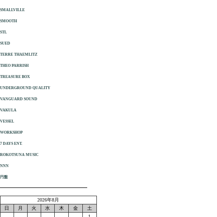
SMALLVILLE
SMOOTH
STL
SUED
TERRE THAEMLITZ
THEO PARRISH
TREASURE BOX
UNDERGROUND QUALITY
VANGUARD SOUND
VAKULA
VESSEL
WORKSHOP
7 DAYS ENT.
ROKOTSUNA MUSIC
NNN
円盤
2026年8月
日
月
火
水
木
金
土
1