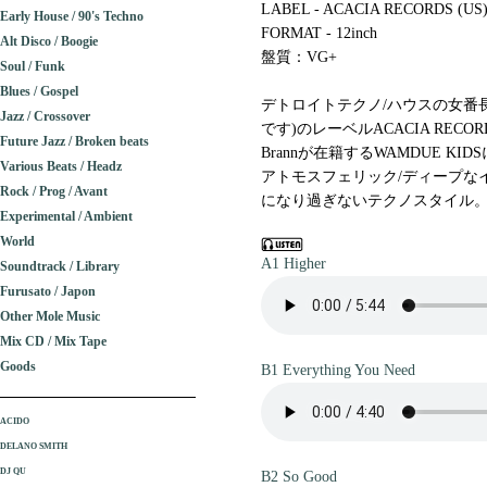
LABEL - ACACIA RECORDS (US
Early House / 90's Techno
FORMAT - 12inch
Alt Disco / Boogie
盤質：VG+
Soul / Funk
Blues / Gospel
デトロイトテクノ/ハウスの女番長
Jazz / Crossover
です)のレーベルACACIA RECOR
Future Jazz / Broken beats
Brannが在籍するWAMDUE K
Various Beats / Headz
アトモスフェリック/ディープなイ
Rock / Prog / Avant
になり過ぎないテクノスタイル。(1
Experimental / Ambient
World
A1 Higher
Soundtrack / Library
Furusato / Japon
Other Mole Music
Mix CD / Mix Tape
Goods
B1 Everything You Need
ACIDO
DELANO SMITH
DJ QU
B2 So Good