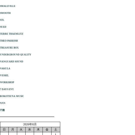
SMALLVILLE
SMOOTH
STL
SUED
TERRE THAEMLITZ
THEO PARRISH
TREASURE BOX
UNDERGROUND QUALITY
VANGUARD SOUND
VAKULA
VESSEL
WORKSHOP
7 DAYS ENT.
ROKOTSUNA MUSIC
NNN
円盤
2026年8月
日
月
火
水
木
金
土
1