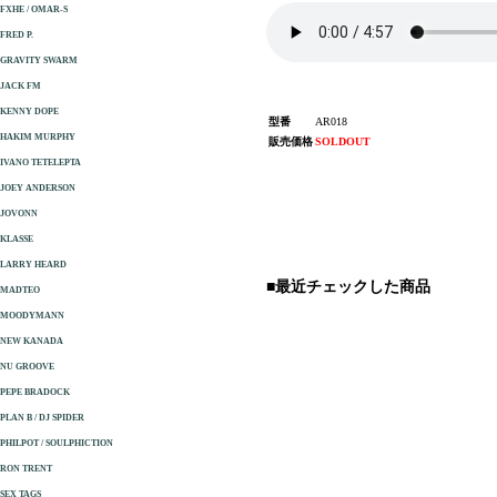
FXHE / OMAR-S
FRED P.
GRAVITY SWARM
JACK FM
KENNY DOPE
型番
AR018
HAKIM MURPHY
販売価格
SOLDOUT
IVANO TETELEPTA
JOEY ANDERSON
JOVONN
KLASSE
LARRY HEARD
■最近チェックした商品
MADTEO
MOODYMANN
NEW KANADA
NU GROOVE
PEPE BRADOCK
PLAN B / DJ SPIDER
PHILPOT / SOULPHICTION
RON TRENT
SEX TAGS