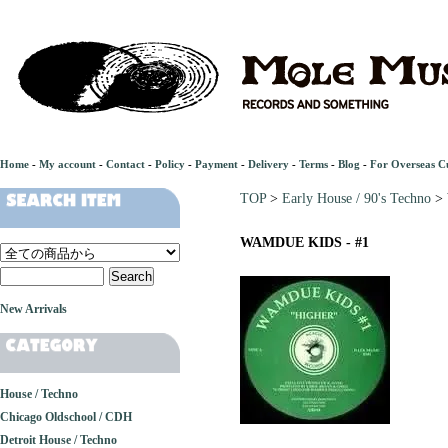
Home
-
My account
-
Contact
-
Policy
-
Payment
-
Delivery
-
Terms
-
Blog
-
For Overseas C
TOP
>
Early House / 90's Techno
>
WAMDUE KIDS - #1
New Arrivals
House / Techno
Chicago Oldschool / CDH
Detroit House / Techno