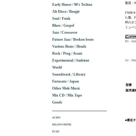
盤質：N
Early House / 90's Techno
Alt Disco / Boogie
FXHE
た盤。F
Soul / Funk
呼のタ
Blues / Gospel
ミュージ
Jazz / Crossover
Future Jazz / Broken beats
B1 - Jac
Various Beats / Headz
Rock / Prog / Avant
Experimental / Ambient
A1 - Men
World
Soundtrack / Library
Furusato / Japon
型番
Other Mole Music
販売価
Mix CD / Mix Tape
Goods
ACIDO
■最近
DELANO SMITH
DJ QU