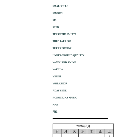
SMALLVILLE
SMOOTH
STL
SUED
TERRE THAEMLITZ
THEO PARRISH
TREASURE BOX
UNDERGROUND QUALITY
VANGUARD SOUND
VAKULA
VESSEL
WORKSHOP
7 DAYS ENT.
ROKOTSUNA MUSIC
NNN
円盤
2026年8月
日
月
火
水
木
金
土
1