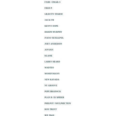
FXHE / OMAR-S
FRED P.
GRAVITY SWARM
JACK FM
KENNY DOPE
HAKIM MURPHY
IVANO TETELEPTA
JOEY ANDERSON
JOVONN
KLASSE
LARRY HEARD
MADTEO
MOODYMANN
NEW KANADA
NU GROOVE
PEPE BRADOCK
PLAN B / DJ SPIDER
PHILPOT / SOULPHICTION
RON TRENT
SEX TAGS