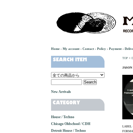
Home
-
My account
-
Contact
-
Policy
-
Payment
-
Deliv
TOP
>
D
JASON F
New Arrivals
House / Techno
Chicago Oldschool / CDH
LABEL 
Detroit House / Techno
FORMAT 