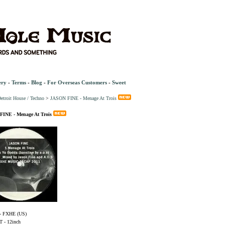
ery
-
Terms
-
Blog
-
For Overseas Customers
-
Sweet
etroit House / Techno
>
JASON FINE - Menage At Trois
INE - Menage At Trois
- FXHE (US)
- 12inch