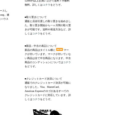
12000円以上お買い上げで送料＋手数料
無料。詳しくは
コチラ
をどうぞ。
リースし
ong」連
■取り置きについて
なハウス
通販と店頭引渡しの取り置きを始めまし
た。取り置き開始から一ヶ月間の取り置
きが可能です。送料や発送方法など、詳
しくは
コチラ
をどうぞ。
■新品 - 中古の表記について
新品の商品はタイトル横に
マー
クが付いています。マークが付いていな
い商品は全て中古商品になります。中古
商品のコンディションについては
コチラ
をどうぞ。
■クレジットカード決済について
通販でのクレジットカード決済が可能に
なりました。Visa、MasterCard、
American Expressのロゴがあるすべての
クレジットカードに対応しています。詳
しくは
コチラ
をどうぞ。