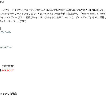
EW
キャンプ発、ドイツやスウェーデンKONTRA MUSICでも活動するJASON FINEが久々にFXHEからリ
XHEからのリリースということで、やはりSEXYというか卑猥な仕上がり。「Jack yo bodda, all night l
フなハウスグルーヴ B1。官能ヴォイスサンプルとシンセリフレインで、ビルドアップするA1。猥雑
ック。サイコー。(2011)
k Yo Bodda
age At Trois
FXHEJFINE
格
SOLDOUT
チェックした商品