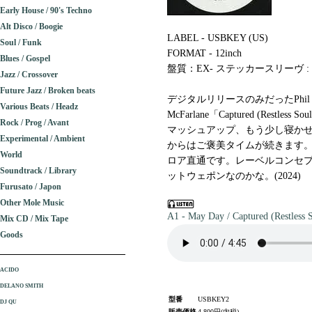
Early House / 90's Techno
Alt Disco / Boogie
LABEL - USBKEY (US)
Soul / Funk
FORMAT - 12inch
Blues / Gospel
盤質：EX- ステッカースリーヴ : 
Jazz / Crossover
Future Jazz / Broken beats
デジタルリリースのみだったPhil Asher
Various Beats / Headz
McFarlane「Captured (Restless 
Rock / Prog / Avant
マッシュアップ、もう少し寝か
Experimental / Ambient
からはご褒美タイムが続きます。Gle
World
ロア直通です。レーベルコンセ
Soundtrack / Library
ットウェポンなのかな。(2024)
Furusato / Japon
Other Mole Music
A1 - May Day / Captured (Restless
Mix CD / Mix Tape
Goods
ACIDO
DELANO SMITH
型番
USBKEY2
DJ QU
販売価格
4,800円(内税)