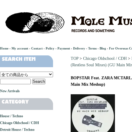
Home
-
My account
-
Contact
-
Policy
-
Payment
-
Delivery
-
Terms
-
Blog
-
For Overseas C
TOP
>
Chicago Oldschool / CDH
>
(Restless Soul Mixes) (GU Main Mi
BOPSTAR Feat. ZARA MCTARLANE 
Main Mix Meshup)
New Arrivals
House / Techno
Chicago Oldschool / CDH
Detroit House / Techno