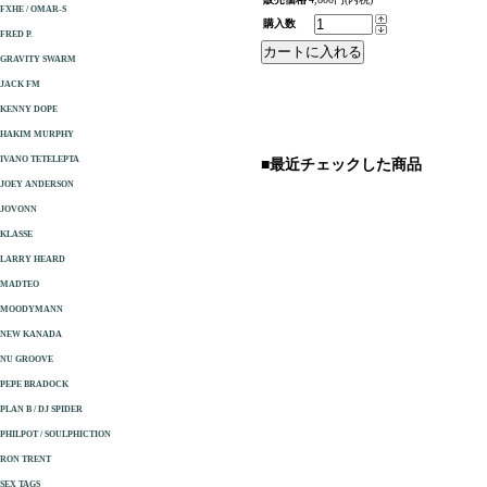
FXHE / OMAR-S
購入数
FRED P.
GRAVITY SWARM
JACK FM
KENNY DOPE
HAKIM MURPHY
IVANO TETELEPTA
■最近チェックした商品
JOEY ANDERSON
JOVONN
KLASSE
LARRY HEARD
MADTEO
MOODYMANN
NEW KANADA
NU GROOVE
PEPE BRADOCK
PLAN B / DJ SPIDER
PHILPOT / SOULPHICTION
RON TRENT
SEX TAGS