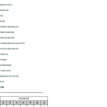
SMALLVILLE
SMOOTH
STL
SUED
TERRE THAEMLITZ
THEO PARRISH
TREASURE BOX
UNDERGROUND QUALITY
VANGUARD SOUND
VAKULA
VESSEL
WORKSHOP
7 DAYS ENT.
ROKOTSUNA MUSIC
NNN
円盤
2026年8月
日
月
火
水
木
金
土
1